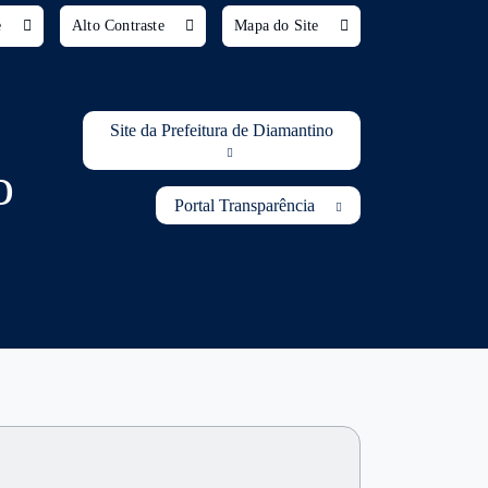
Ir para o conteúdo [alt+1
e
Alto Contraste
Mapa do Site
Site da Prefeitura de Diamantino
o
Portal Transparência