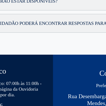
RÃO ESTAR DISPONÍVEIS?
O CIDADÃO PODERÁ ENCONTRAR RESPOSTAS PARA
co
C
o: 07:00h às 11:00h -
Pref
 página da Ouvidoria
por dia.
Rua Desembargad
Mendes,
6