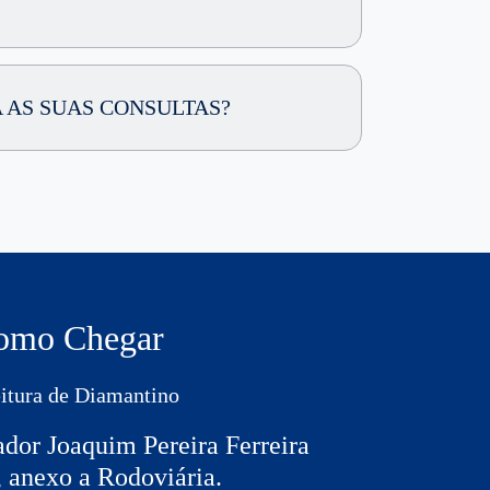
 AS SUAS CONSULTAS?
omo Chegar
eitura de Diamantino
or Joaquim Pereira Ferreira
 anexo a Rodoviária.