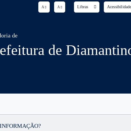
Libras
Acessibilidad
A
A
oria de
efeitura de Diamantin
 A INFORMAÇÃO?